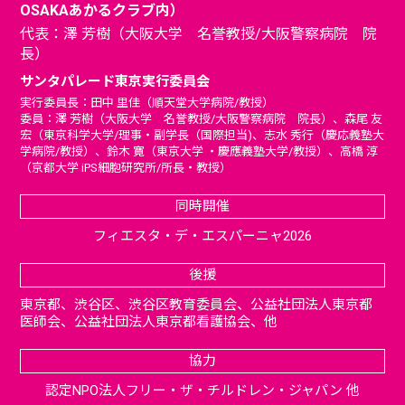
OSAKAあかるクラブ内）
代表：澤 芳樹（大阪大学 名誉教授/大阪警察病院 院
長）
サンタパレード東京実行委員会
実行委員長：田中 里佳（順天堂大学病院/教授）
委員：澤 芳樹（大阪大学 名誉教授/大阪警察病院 院長）、森尾 友
宏（東京科学大学/理事・副学長（国際担当)、志水 秀行（慶応義塾大
学病院/教授）、鈴木 寛（東京大学 ・慶應義塾大学/教授）、高橋 淳
（京都大学 iPS細胞研究所/所長・教授）
同時開催
フィエスタ・デ・エスパーニャ2026
後援
東京都、渋谷区、渋谷区教育委員会、公益社団法人東京都
医師会、公益社団法人東京都看護協会、他
協力
認定NPO法人フリー・ザ・チルドレン・ジャパン
他