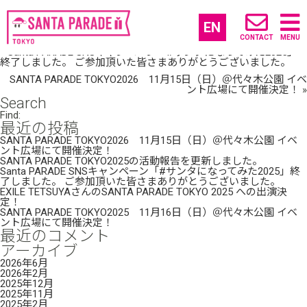
SANTA PARADE TOKYO2025の活動報告を更
新しました。
EN
27 2月, 2026 (10:29) |
未分類
| By: tgsr_admin
CONTACT
MENU
«
Santa PARADE SNSキャンペーン「#サンタになってみた2025」
終了しました。 ご参加頂いた皆さまありがとうございました。
SANTA PARADE TOKYO2026 11月15日（日）＠代々木公園 イベ
ント広場にて開催決定！
»
Search
Find:
最近の投稿
SANTA PARADE TOKYO2026 11月15日（日）＠代々木公園 イベ
ント広場にて開催決定！
SANTA PARADE TOKYO2025の活動報告を更新しました。
Santa PARADE SNSキャンペーン「#サンタになってみた2025」終
了しました。 ご参加頂いた皆さまありがとうございました。
EXILE TETSUYAさんのSANTA PARADE TOKYO 2025 への出演決
定！
SANTA PARADE TOKYO2025 11月16日（日）＠代々木公園 イベ
ント広場にて開催決定！
最近のコメント
アーカイブ
2026年6月
2026年2月
2025年12月
2025年11月
2025年2月