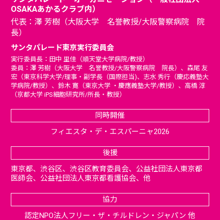
OSAKAあかるクラブ内）
代表：澤 芳樹（大阪大学 名誉教授/大阪警察病院 院
長）
サンタパレード東京実行委員会
実行委員長：田中 里佳（順天堂大学病院/教授）
委員：澤 芳樹（大阪大学 名誉教授/大阪警察病院 院長）、森尾 友
宏（東京科学大学/理事・副学長（国際担当)、志水 秀行（慶応義塾大
学病院/教授）、鈴木 寛（東京大学 ・慶應義塾大学/教授）、高橋 淳
（京都大学 iPS細胞研究所/所長・教授）
同時開催
フィエスタ・デ・エスパーニャ2026
後援
東京都、渋谷区、渋谷区教育委員会、公益社団法人東京都
医師会、公益社団法人東京都看護協会、他
協力
認定NPO法人フリー・ザ・チルドレン・ジャパン
他