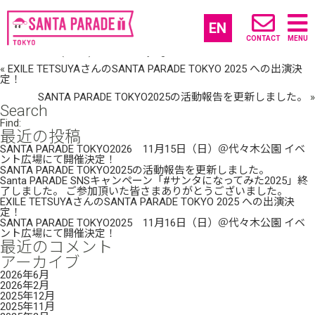
Santa PARADE SNSキャンペーン「#サンタ
になってみた2025」終了しました。 ご参加
EN
頂いた皆さまありがとうございました。
CONTACT
MENU
9 12月, 2025 (10:57) |
未分類
| By: tgsr_admin
«
EXILE TETSUYAさんのSANTA PARADE TOKYO 2025 への出演決
定！
SANTA PARADE TOKYO2025の活動報告を更新しました。
»
Search
Find:
最近の投稿
SANTA PARADE TOKYO2026 11月15日（日）＠代々木公園 イベ
ント広場にて開催決定！
SANTA PARADE TOKYO2025の活動報告を更新しました。
Santa PARADE SNSキャンペーン「#サンタになってみた2025」終
了しました。 ご参加頂いた皆さまありがとうございました。
EXILE TETSUYAさんのSANTA PARADE TOKYO 2025 への出演決
定！
SANTA PARADE TOKYO2025 11月16日（日）＠代々木公園 イベ
ント広場にて開催決定！
最近のコメント
アーカイブ
2026年6月
2026年2月
2025年12月
2025年11月