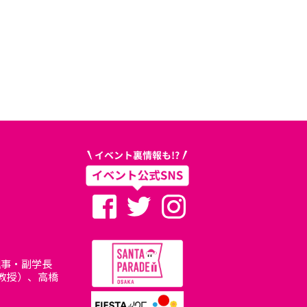
理事・副学長
/教授）、高橋