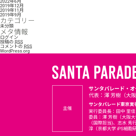
2022年6月
2019年12月
2019年11月
2019年9月
カテゴリー
未分類
メタ情報
ログイン
投稿の
RSS
コメントの
RSS
WordPress.org
サンタパレード・オ
代表：澤 芳樹（大
サンタパレード東京実
主催
実行委員長：田中 里佳
委員：澤 芳樹（大阪大
（国際担当)、志水 秀
淳（京都大学 iPS細胞