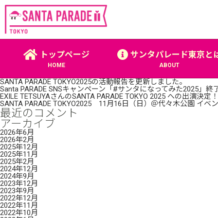
2019年開催終了。ご参加ありがとうござい
22 12月, 2019 (16:35) |
未分類
| By: tgsr_admin
«
ご要望にお応えし、当日券販売を決定しました！
Search
トップページ
サンタパレード東京と
Find:
最近の投稿
HOME
ABOUT
SANTA PARADE TOKYO2026 11月15日（日）＠代々木公園
SANTA PARADE TOKYO2025の活動報告を更新しました。
Santa PARADE SNSキャンペーン「#サンタになってみた20
EXILE TETSUYAさんのSANTA PARADE TOKYO 2025 への出演決定
SANTA PARADE TOKYO2025 11月16日（日）＠代々木公園
最近のコメント
アーカイブ
2026年6月
2026年2月
2025年12月
2025年11月
2025年2月
2024年12月
2024年9月
2023年12月
2023年9月
2022年12月
2022年11月
2022年10月